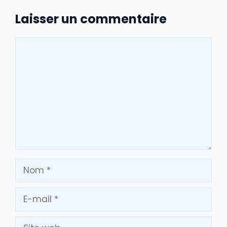
Laisser un commentaire
Commentaire
Nom
E-
mail
Site