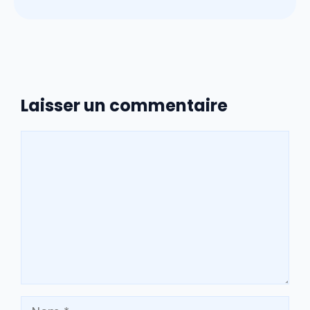
Laisser un commentaire
Commentaire
Nom