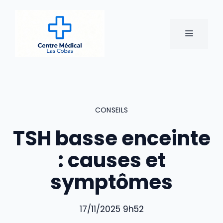
Aller
au
contenu
MENU
CONSEILS
TSH basse enceinte
: causes et
symptômes
17/11/2025 9h52