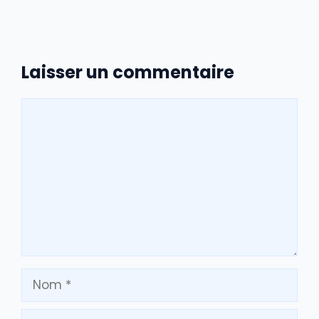
Laisser un commentaire
Commentaire
Nom
E-