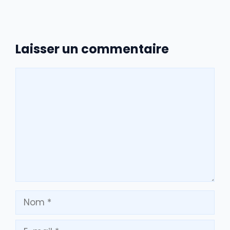
Laisser un commentaire
Commentaire
Nom
E-