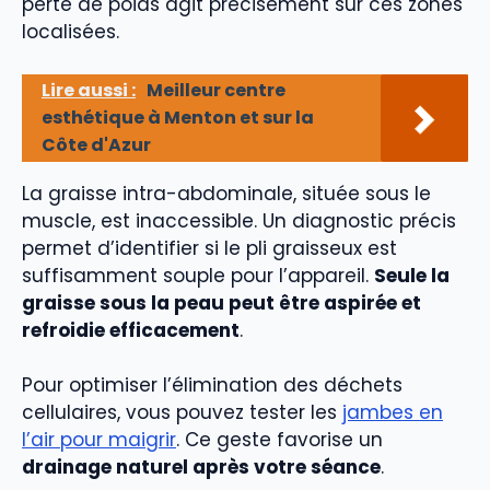
perte de poids agit précisément sur ces zones
localisées.
Lire aussi :
Meilleur centre
esthétique à Menton et sur la
Côte d'Azur
La graisse intra-abdominale, située sous le
muscle, est inaccessible. Un diagnostic précis
permet d’identifier si le pli graisseux est
suffisamment souple pour l’appareil.
Seule la
graisse sous la peau peut être aspirée et
refroidie efficacement
.
Pour optimiser l’élimination des déchets
cellulaires, vous pouvez tester les
jambes en
l’air pour maigrir
. Ce geste favorise un
drainage naturel après votre séance
.