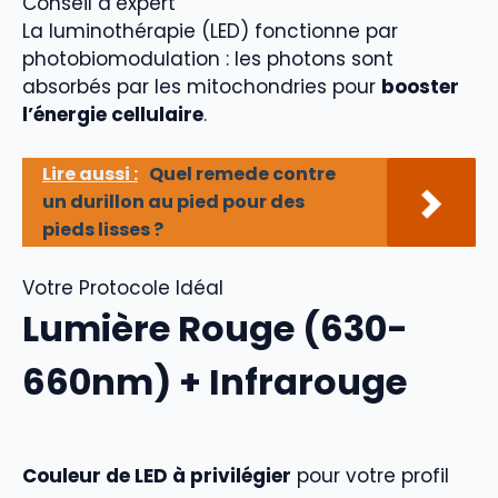
Conseil d’expert
La luminothérapie (LED) fonctionne par
photobiomodulation : les photons sont
absorbés par les mitochondries pour
booster
l’énergie cellulaire
.
Lire aussi :
Quel remede contre
un durillon au pied pour des
pieds lisses ?
Votre Protocole Idéal
Lumière Rouge (630-
660nm) + Infrarouge
Couleur de LED à privilégier
pour votre profil