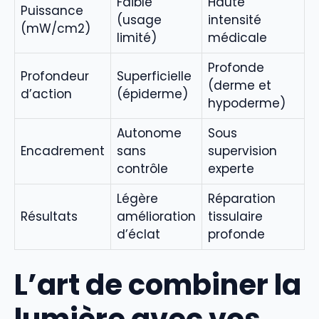
Faible
Haute
Puissance
(usage
intensité
(mW/cm2)
limité)
médicale
Profonde
Profondeur
Superficielle
(derme et
d’action
(épiderme)
hypoderme)
Autonome
Sous
Encadrement
sans
supervision
contrôle
experte
Légère
Réparation
Résultats
amélioration
tissulaire
d’éclat
profonde
L’art de combiner la