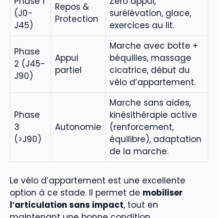
Phase 1
Zéro appui,
Repos &
(J0-
surélévation, glace,
Protection
J45)
exercices au lit.
Marche avec botte +
Phase
Appui
béquilles, massage
2 (J45-
partiel
cicatrice, début du
J90)
vélo d’appartement.
Marche sans aides,
Phase
kinésithérapie active
3
Autonomie
(renforcement,
(>J90)
équilibre), adaptation
de la marche.
Le vélo d’appartement est une excellente
option à ce stade. Il permet de
mobiliser
l’articulation sans impact
, tout en
maintenant une bonne condition