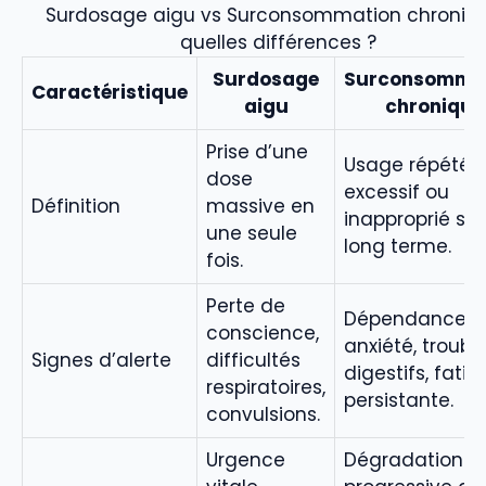
Surdosage aigu vs Surconsommation chroniqu
quelles différences ?
Surdosage
Surconsomma
Caractéristique
aigu
chronique
Prise d’une
Usage répété,
dose
excessif ou
Définition
massive en
inapproprié sur
une seule
long terme.
fois.
Perte de
Dépendance,
conscience,
anxiété, troubl
Signes d’alerte
difficultés
digestifs, fatig
respiratoires,
persistante.
convulsions.
Urgence
Dégradation