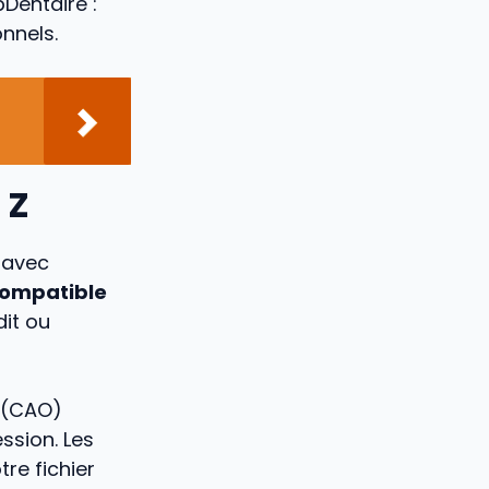
Dentaire :
nnels.
 Z
 avec
ompatible
it ou
n (CAO)
ssion. Les
re fichier