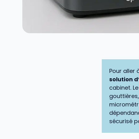
Pour aller 
solution 
cabinet. L
gouttières
micrométri
dépendance
sécurisé p