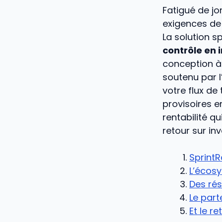
Fatigué de jo
exigences de 
La solution s
contrôle en
conception à 
soutenu par 
votre flux de
provisoires e
rentabilité q
retour sur in
SprintR
L’écosy
Des rés
Le part
Et le r