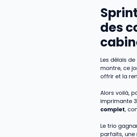
Sprint
des c
cabin
Les délais de
montre, ce jo
offrir et la r
Alors voilà, 
imprimante 3D
complet
, co
Le trio gagn
parfaits, une