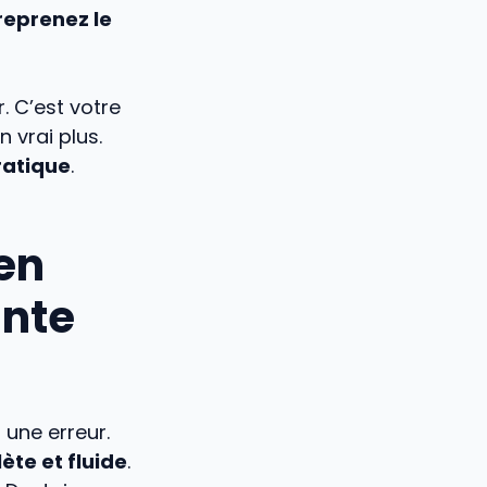
reprenez le
. C’est votre
 vrai plus.
ratique
.
en
ante
 une erreur.
te et fluide
.