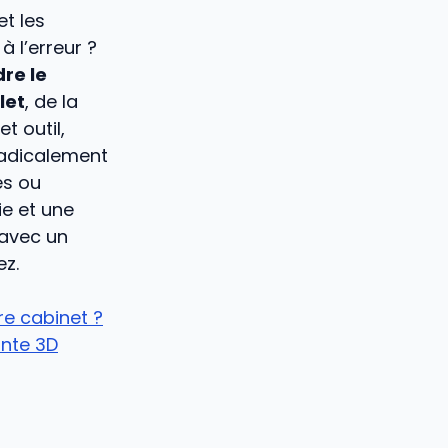
et les
 l’erreur ?
re le
let
, de la
t outil,
radicalement
es ou
ie et une
 avec un
ez.
re cabinet ?
ante 3D