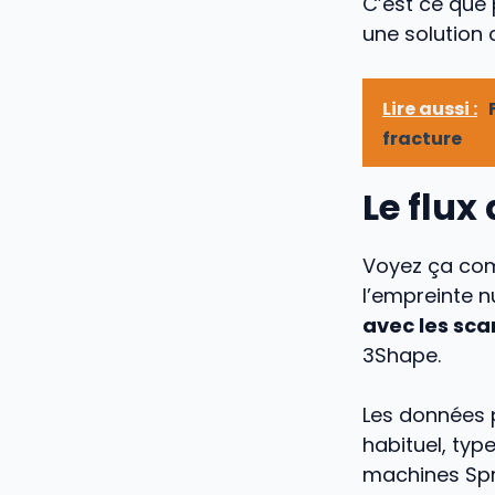
C’est ce que 
une solution 
Lire aussi :
fracture
Le flux
Voyez ça com
l’empreinte 
avec les sca
3Shape.
Les données 
habituel, typ
machines Spri