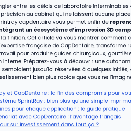
ngler entre les délais de laboratoire interminables 
précision au cabinet qui ne laissent aucune place à
printray capdentaire vous permet enfin de
reprend
 intégrant un écosystème d’impression 3D comp
la finition. Cet article va vous montrer comment ce
l’expertise française de CapDentaire, transforme 
 travail pour produire guides chirurgicaux, gouttièr
n interne. Préparez-vous à découvrir une autonom
ui semblaient jusqu’ici réservées à quelques initiés,
vestissement bien plus rapide que vous ne l’imagin
ay et CapDentaire : la fin des compromis pour vot
stème SprintRay : bien plus qu’une simple imprim
ines pour chaque application : le guide pratique
enariat avec CapDentaire : l’avantage français
etour sur investissement dans tout ça ?