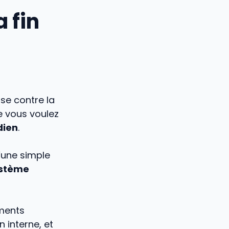
 fin
se contre la
e vous voulez
dien
.
d’une simple
ystème
ements
 interne, et