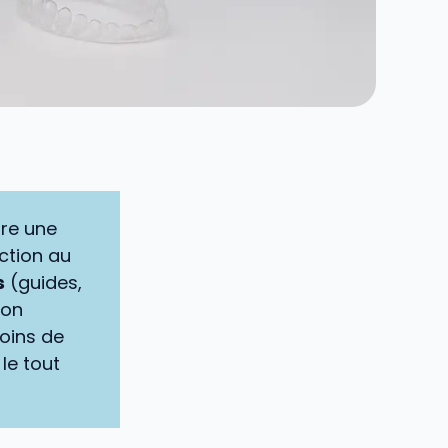
fre une
ction au
s
(guides,
ion
moins de
le tout