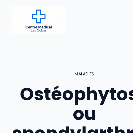
Aller
au
contenu
MALADIES
Ostéophyto
ou