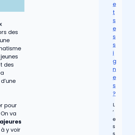
e
t
s
x
e
ors des
s
’une
s
umatisme
i
 jeunes
g
nt des
n
la
e
 d’une
s
?
L
er pour
’
. On va
e
ajeures
s
à y voir
s