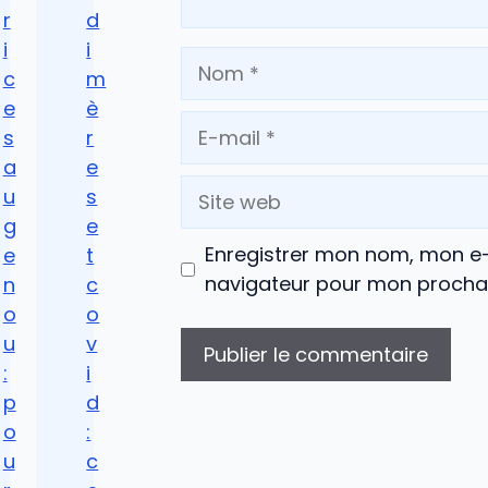
r
d
i
i
Nom
c
m
e
è
E-
s
r
mail
a
e
Site
u
s
web
g
e
Enregistrer mon nom, mon e-
e
t
navigateur pour mon procha
n
c
o
o
u
v
:
i
p
d
o
:
u
c