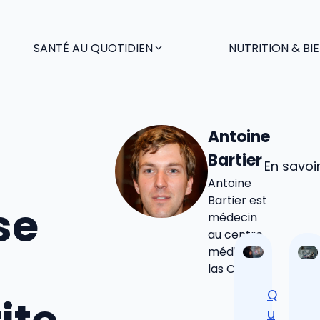
SANTÉ AU QUOTIDIEN
NUTRITION & BI
Antoine
Bartier
En savoi
Antoine
Bartier est
se
médecin
au centre
médical
las Cobas
Q
u