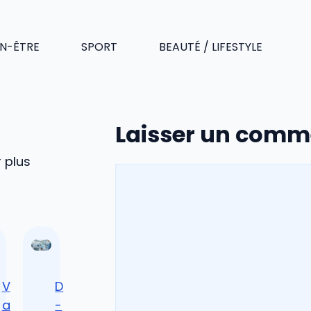
EN-ÊTRE
SPORT
BEAUTÉ / LIFESTYLE
Laisser un comm
r plus
Commentaire
V
D
a
-