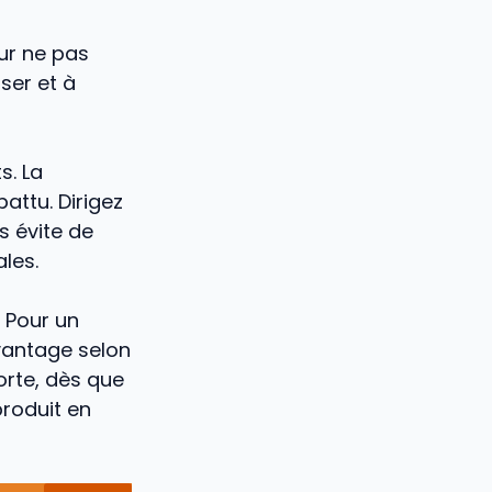
our ne pas
ser et à
s. La
battu. Dirigez
ns évite de
les.
 Pour un
vantage selon
porte, dès que
produit en