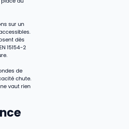
s place au
ons sur un
 accessibles.
posent dès
EN 15154-2
re.
condes de
cacité chute.
 ne vaut rien
ence