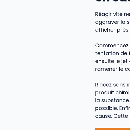
Réagir vite ne
aggraver la s
afficher près 
Commencez pa
tentation de f
ensuite le jet
ramener le co
Rincez sans 
produit chim
la substance.
possible. Enf
cause. Cette 