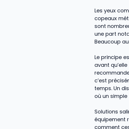
Les yeux comp
copeaux méta
sont nombreux
une part nota
Beaucoup aura
Le principe e
avant qu’elle
recommande s
c’est précisé
temps. Un dis
où un simple 
Solutions sal
équipement ré
comment ces d