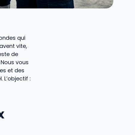
condes qui
avent vite,
este de
. Nous vous
xes et des
L’objectif :
x