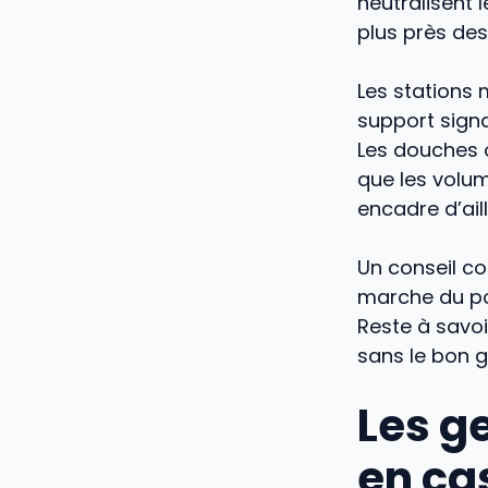
neutralisent 
plus près de
Les stations 
support signal
Les douches o
que les volu
encadre d’ail
Un conseil co
marche du pos
Reste à savoi
sans le bon g
Les ge
en ca