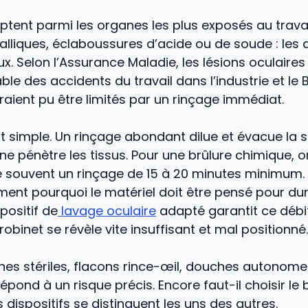
tent parmi les organes les plus exposés au travail
lliques, éclaboussures d’acide ou de soude : les 
. Selon l’Assurance Maladie, les lésions oculaires
ble des accidents du travail dans l’industrie et le 
ient pu être limités par un rinçage immédiat.
st simple. Un rinçage abondant dilue et évacue la
 ne pénètre les tissus. Pour une brûlure chimique, o
ouvent un rinçage de 15 à 20 minutes minimum. C
ment pourquoi le matériel doit être pensé pour dur
positif de
lavage oculaire
adapté garantit ce débit
robinet se révèle vite insuffisant et mal positionné.
ines stériles, flacons rince-œil, douches autonom
pond à un risque précis. Encore faut-il choisir le
ispositifs se distinguent les uns des autres.