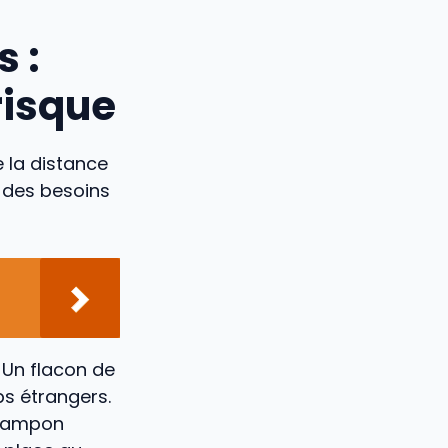
 :
risque
 la distance
l des besoins
 Un flacon de
s étrangers.
 tampon