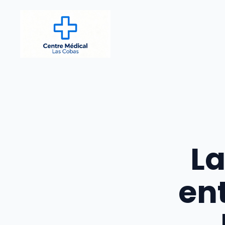
Aller
au
contenu
La
ent