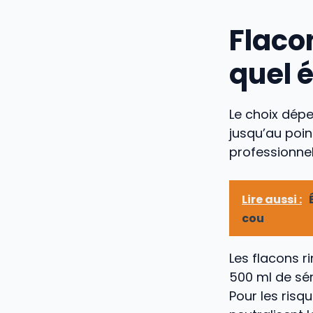
Flaco
quel 
Le choix dépe
jusqu’au poin
professionnel
Lire aussi :
cou
Les flacons r
500 ml de sé
Pour les risq