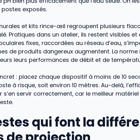
le pH bien plus efficacement que l’eau seule. On le
s postes exposés.
murales et kits rince-œil regroupent plusieurs flac
é. Pratiques dans un atelier, ils restent visibles et
culaires fixes, raccordées au réseau d’eau, s’im
mes de produits dangereux augmentent. La norme 
leurs leurs performances de débit et de températu
ncret : placez chaque dispositif à moins de 10 se
te à risque, soit environ 10 mètres. Au-delà, l’effi
r s’en servir correctement, car le meilleur matériel
este.
stes qui font la différ
s de projection