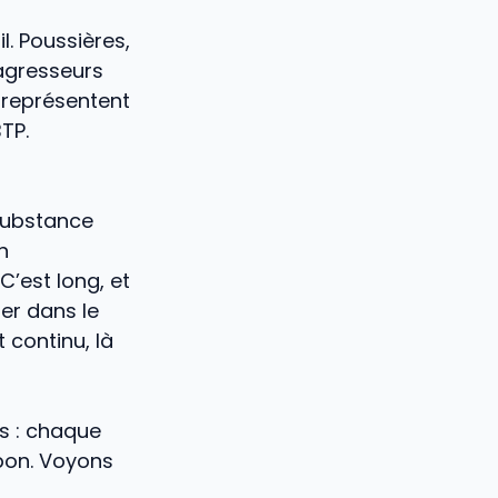
. Poussières,
agresseurs
 représentent
BTP.
 substance
n
’est long, et
er dans le
 continu, là
es : chaque
 bon. Voyons