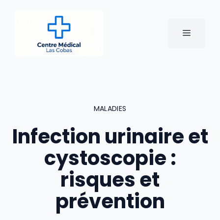
Aller
au
contenu
MENU
MALADIES
Infection urinaire et
cystoscopie :
risques et
prévention