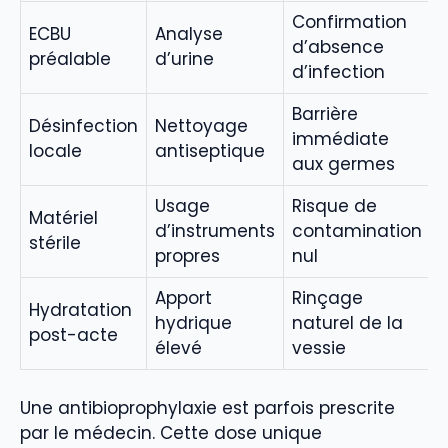
Confirmation
ECBU
Analyse
d’absence
préalable
d’urine
d’infection
Barrière
Désinfection
Nettoyage
immédiate
locale
antiseptique
aux germes
Usage
Risque de
Matériel
d’instruments
contamination
stérile
propres
nul
Apport
Rinçage
Hydratation
hydrique
naturel de la
post-acte
élevé
vessie
Une antibioprophylaxie est parfois prescrite
par le médecin. Cette dose unique