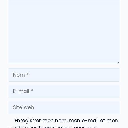
Commentaire
Nom
E-
mail
Site
web
Enregistrer mon nom, mon e-mail et mon
site dans le navigateur pour mon