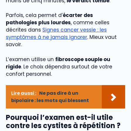
moins de cinq minutes,
le verdict tombe
.
Parfois, cela permet d’
écarter des
pathologies plus lourdes
, comme celles
décrites dans
Signes cancer vessie : les
symptômes à ne jamais ignorer
. Mieux vaut
savoir.
L’examen utilise un
fibroscope souple ou
rigide
. Le choix dépendra surtout de votre
confort personnel.
Lire aussi :
Ne pas dire à un
bipolaire : les mots qui blessent
Pourquoi l’examen est-il utile
contre les cystites à répétition ?