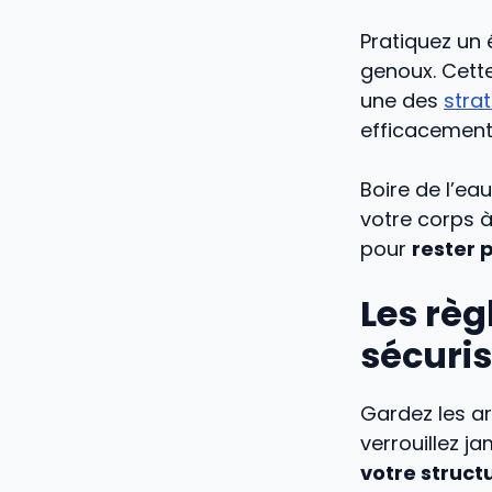
Pratiquez un 
genoux. Cett
une des
stra
efficacement
Boire de l’ea
votre corps à
pour
rester 
Les règ
sécuris
Gardez les ar
verrouillez j
votre struct