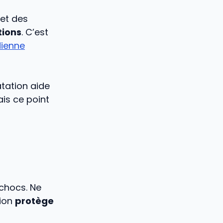
 et des
tions
. C’est
dienne
tation aide
ais ce point
 chocs. Ne
xion
protège