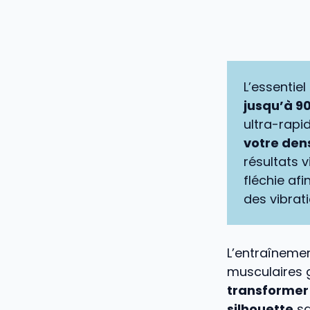
L’essentiel
jusqu’à 9
ultra-rapi
votre den
résultats 
fléchie af
des vibrati
L’entraînemen
musculaires 
transformer 
silhouette
sa