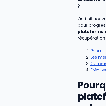
?
On finit souv
pour progress
plateforme o
récupération 
Pourquo
Les mei
Comment
Fréquen
Pourq
plate