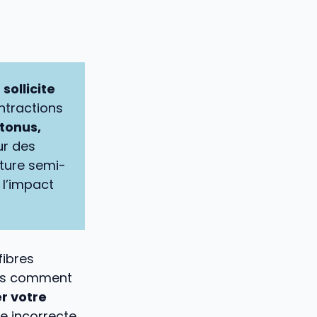
e
sollicite
ntractions
tonus,
ur des
sture semi-
 l’impact
fibres
ais comment
er votre
re incorrecte