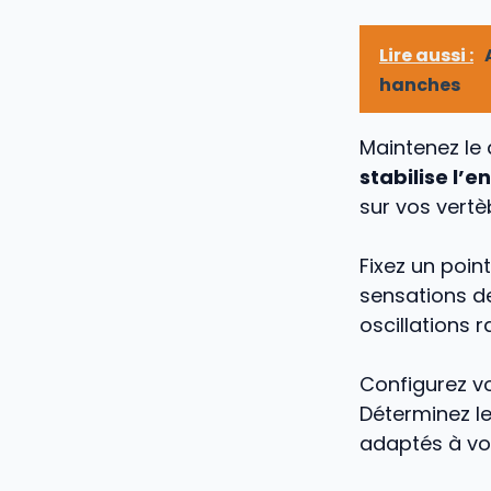
Lire aussi :
hanches
Maintenez le 
stabilise l’
sur vos vertè
Fixez un poin
sensations de
oscillations 
Configurez v
Déterminez le
adaptés à vot