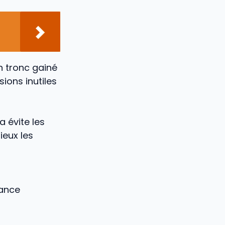
n tronc gainé
sions inutiles
la évite les
ieux les
éance