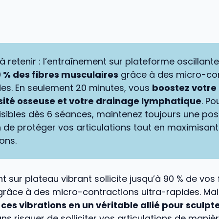
 à retenir : l’entraînement sur plateforme oscillant
0 % des fibres musculaires
grâce à des micro-co
des. En seulement 20 minutes, vous
boostez votre 
sité osseuse et votre drainage lymphatique
. Po
visibles dès 6 séances, maintenez toujours une po
in de protéger vos articulations tout en maximisant
ons.
t sur plateau vibrant sollicite jusqu’à 90 % de vos 
grâce à des micro-contractions ultra-rapides. M
ces vibrations en un véritable allié pour sculpt
ns risquer de solliciter vos articulations de maniè