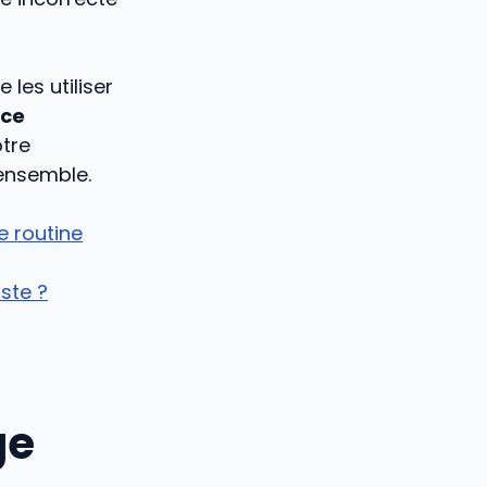
 les utiliser
ice
otre
 ensemble.
e routine
ste ?
ge