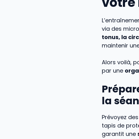
votre
L’entraînemen
via des micr
tonus, la ci
maintenir une
Alors voilà, 
par une
orga
Prépare
la séa
Prévoyez des
tapis de prot
garantit une