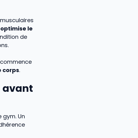
s musculaires
s
optimise le
ondition de
ons.
out commence
e corps
.
l avant
e gym. Un
adhérence