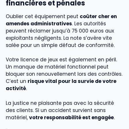
financières et pénales
Oublier cet équipement peut
coûter cher en
amendes administratives
. Les autorités
peuvent réclamer jusqu’à 75 000 euros aux
exploitants négligents. La note s’avère vite
salée pour un simple défaut de conformité.
Votre licence de jeux est également en péril.
Un manque de matériel fonctionnel peut
bloquer son renouvellement lors des contrôles.
C’est un
risque vital pour la survie de votre
activité
.
La justice ne plaisante pas avec la sécurité
des clients. Si un accident survient sans
matériel,
votre responsabilité est engagée
.