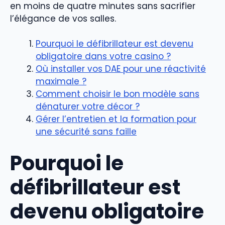
en moins de quatre minutes sans sacrifier
l’élégance de vos salles.
Pourquoi le défibrillateur est devenu
obligatoire dans votre casino ?
Où installer vos DAE pour une réactivité
maximale ?
Comment choisir le bon modèle sans
dénaturer votre décor ?
Gérer l’entretien et la formation pour
une sécurité sans faille
Pourquoi le
défibrillateur est
devenu obligatoire