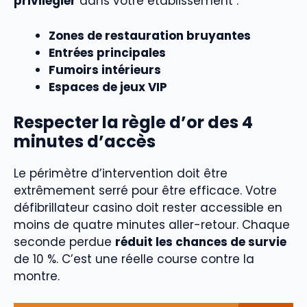
privilégier
dans votre établissement :
Zones de restauration bruyantes
Entrées principales
Fumoirs intérieurs
Espaces de jeux VIP
Respecter la règle d’or des 4
minutes d’accès
Le périmètre d’intervention doit être
extrêmement serré pour être efficace. Votre
défibrillateur casino doit rester accessible en
moins de quatre minutes aller-retour. Chaque
seconde perdue
réduit les chances de survie
de 10 %. C’est une réelle course contre la
montre.