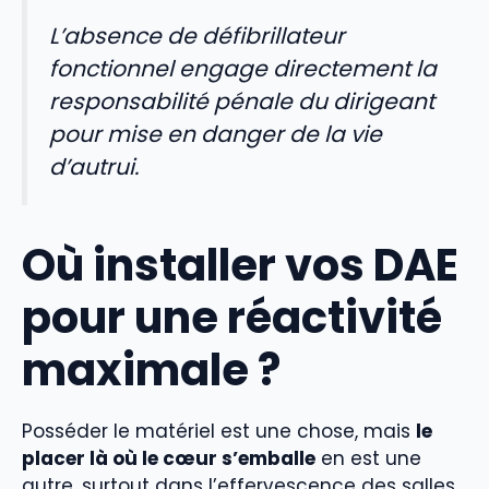
L’absence de défibrillateur
fonctionnel engage directement la
responsabilité pénale du dirigeant
pour mise en danger de la vie
d’autrui.
Où installer vos DAE
pour une réactivité
maximale ?
Posséder le matériel est une chose, mais
le
placer là où le cœur s’emballe
en est une
autre, surtout dans l’effervescence des salles.