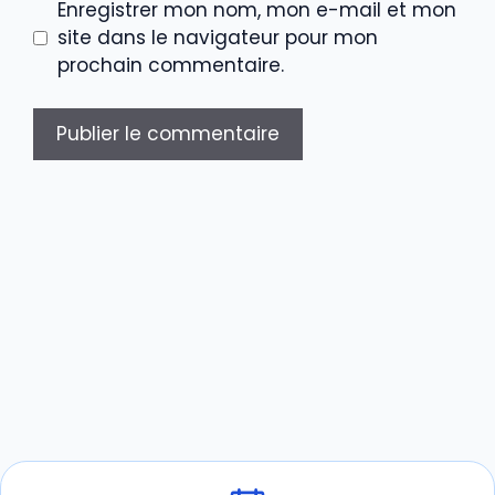
Enregistrer mon nom, mon e-mail et mon
site dans le navigateur pour mon
prochain commentaire.