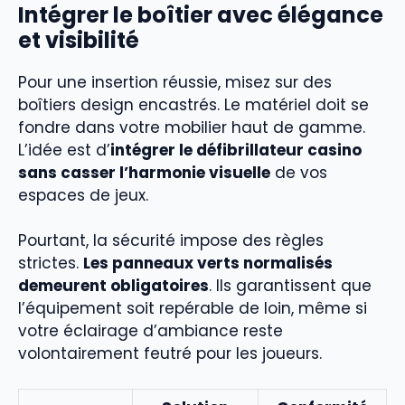
Intégrer le boîtier avec élégance
et visibilité
Pour une insertion réussie, misez sur des
boîtiers design encastrés. Le matériel doit se
fondre dans votre mobilier haut de gamme.
L’idée est d’
intégrer le défibrillateur casino
sans casser l’harmonie visuelle
de vos
espaces de jeux.
Pourtant, la sécurité impose des règles
strictes.
Les panneaux verts normalisés
demeurent obligatoires
. Ils garantissent que
l’équipement soit repérable de loin, même si
votre éclairage d’ambiance reste
volontairement feutré pour les joueurs.