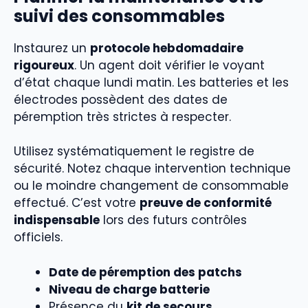
suivi des consommables
Instaurez un
protocole hebdomadaire
rigoureux
. Un agent doit vérifier le voyant
d’état chaque lundi matin. Les batteries et les
électrodes possèdent des dates de
péremption très strictes à respecter.
Utilisez systématiquement le registre de
sécurité. Notez chaque intervention technique
ou le moindre changement de consommable
effectué. C’est votre
preuve de conformité
indispensable
lors des futurs contrôles
officiels.
Date de péremption des patchs
Niveau de charge batterie
Présence du
kit de secours