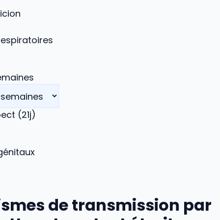
icion
spiratoires
semaines
ct (21j)
énitaux
smes de transmission par