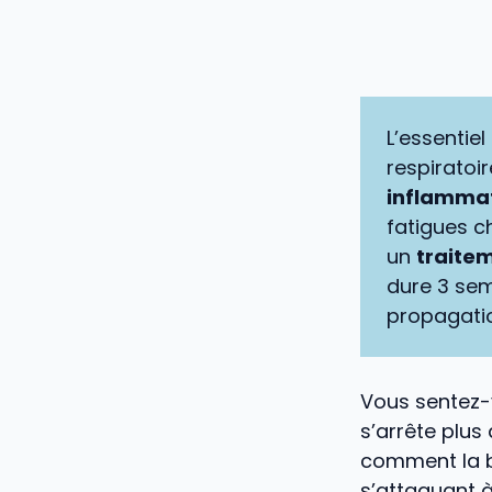
L’essentie
respiratoi
inflammat
fatigues c
un
traitem
dure 3 sem
propagatio
Vous sentez-v
s’arrête plus
comment la b
s’attaquant à