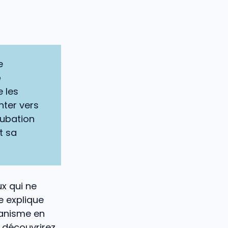
e
e
e les
nter vers
cubation
t sa
x qui ne
e explique
anisme en
s découvrirez