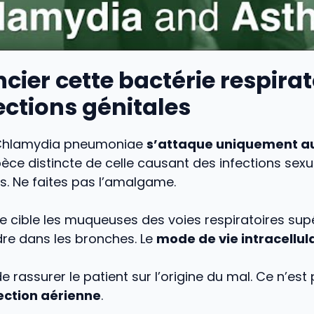
ncier cette bactérie respirat
ections génitales
Chlamydia pneumoniae
s’attaque uniquement 
èce distincte de celle causant des infections sex
s. Ne faites pas l’amalgame.
e cible les muqueuses des voies respiratoires supér
re dans les bronches. Le
mode de vie intracellul
 de rassurer le patient sur l’origine du mal. Ce n’es
ection aérienne
.