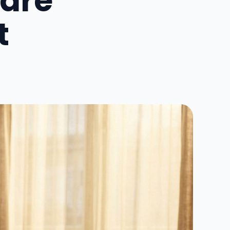
ndre
t