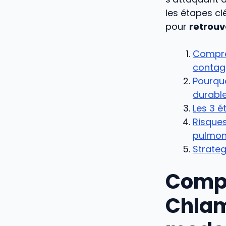
les étapes cl
pour
retrouve
Compre
contag
Pourquo
durable
Les 3 é
Risques
pulmon
Strateg
Compr
Chlam