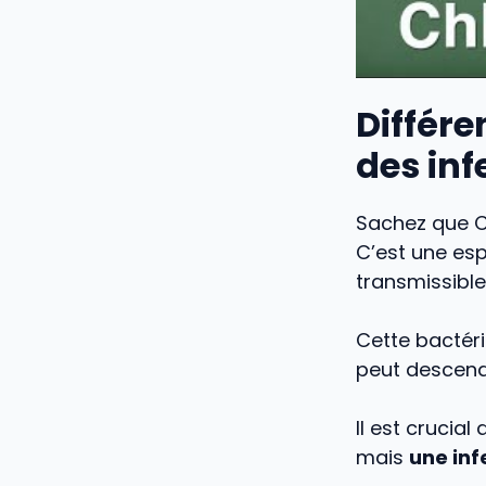
Différe
des inf
Sachez que 
C’est une esp
transmissible
Cette bactéri
peut descend
Il est crucial
mais
une inf