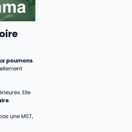
oire
aux poumons
.
uellement
ieures. Elle
aire
.
t pas une MST,