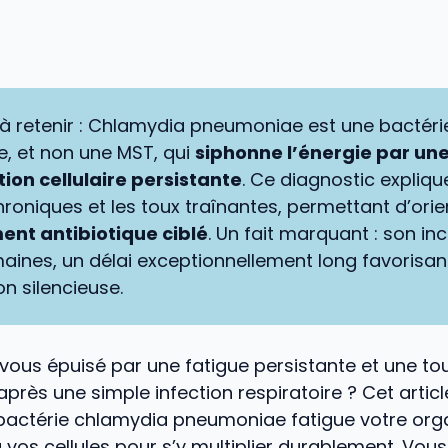
l à retenir : Chlamydia pneumoniae est une bactéri
re, et non une MST, qui
siphonne l’énergie par un
ion cellulaire persistante
. Ce diagnostic expliqu
hroniques et les toux traînantes, permettant d’orie
ent antibiotique ciblé
. Un fait marquant : son in
aines, un délai exceptionnellement long favorisan
n silencieuse.
ous épuisé par une fatigue persistante et une tou
 après une simple infection respiratoire ? Cet articl
actérie chlamydia pneumoniae fatigue votre org
 vos cellules pour s’y multiplier durablement. Vou