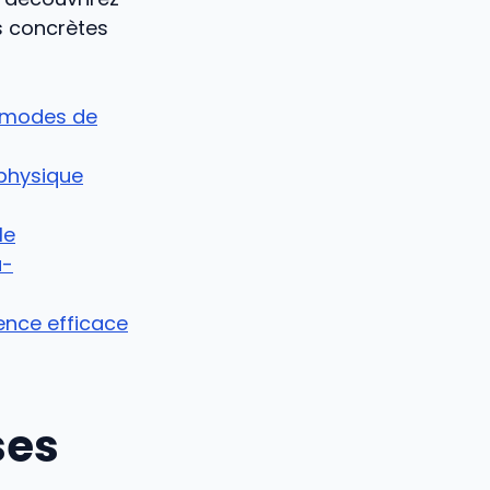
ns concrètes
 modes de
 physique
le
a-
ence efficace
ses