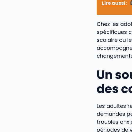
Lire aussi :
Chez les adol
spécifiques 
scolaire ou l
accompagner 
changements
Un so
des c
Les adultes r
demandes peu
troubles anx
périodes de vi