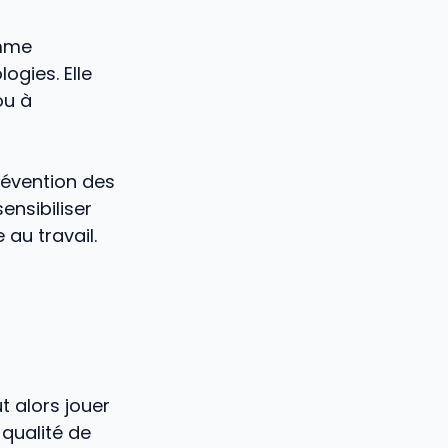
omme
gies. Elle
ou à
révention des
ensibiliser
 au travail.
t alors jouer
 qualité de