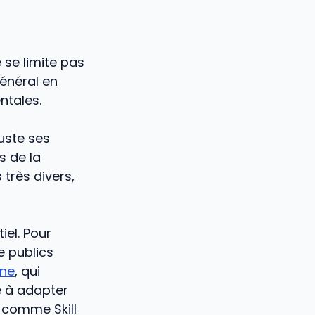
e se limite pas
énéral en
ntales.
uste ses
s de la
très divers,
iel. Pour
 publics
gne
, qui
e à adapter
 comme Skill