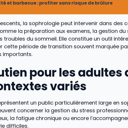
Été et barbecue : profiter sans risque de brûlure
escents, la sophrologie peut intervenir dans des 
comme la préparation aux examens, la gestion du 
es troubles du sommeil. Elle constitue un outil inté
cette période de transition souvent marquée pa
 importants.
utien pour les adultes
ontextes variés
eprésentent un public particulièrement large en so
vent concerner la gestion du stress professionnel
ieux, la fatigue chronique ou encore l’accompagn
e difficiles.