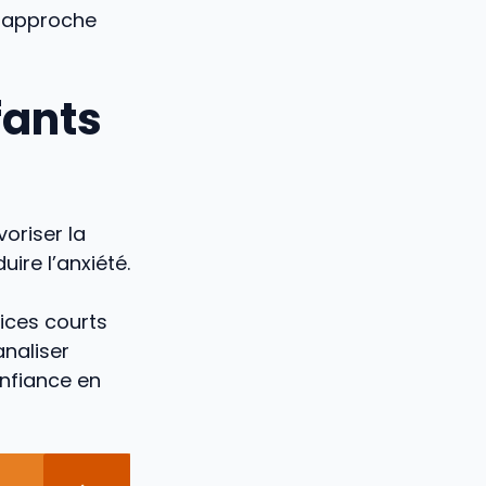
e approche
ants
voriser la
ire l’anxiété.
ices courts
analiser
onfiance en