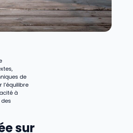
e
xtes,
hniques de
 l’équilibre
acité à
t des
ée sur