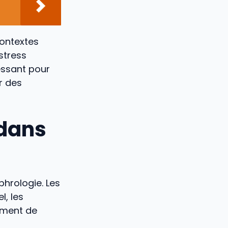
contextes
stress
ressant pour
r des
 dans
phrologie. Les
, les
ement de